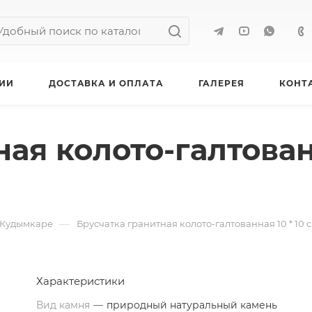
ИИ
ДОСТАВКА И ОПЛАТА
ГАЛЕРЕЯ
КОНТ
ая колото-галтованн
—
 Кудымкаре
Брусчатка гранитная колото-галтованная 10 * 10 
Характеристики
Вид камня
—
природный натуральный камень