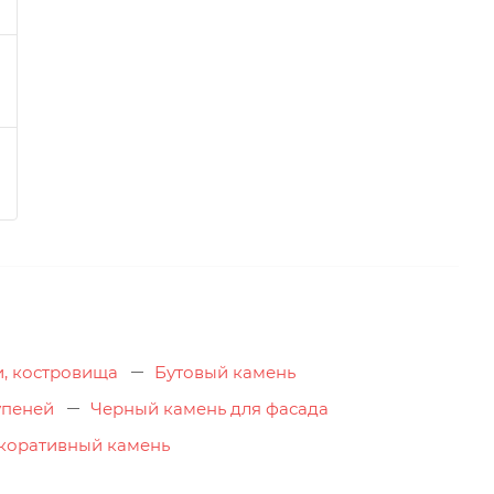
и, костровища
Бутовый камень
упеней
Черный камень для фасада
коративный камень