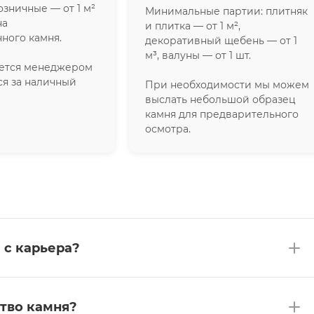
озничные — от 1 м²
Минимальные партии: плитняк
на
и плитка — от 1 м²,
ного камня.
декоративный щебень — от 1
м³, валуны — от 1 шт.
яется менеджером
ся за наличный
При необходимости мы можем
выслать небольшой образец
камня для предварительного
осмотра.
 с карьера?
тво камня?