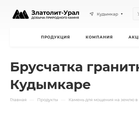
Кудымкар
ПРОДУКЦИЯ
КОМПАНИЯ
АКЦ
Брусчатка гранитн
Кудымкаре
—
—
Главная
Продукты
Камень для мощения на землю в