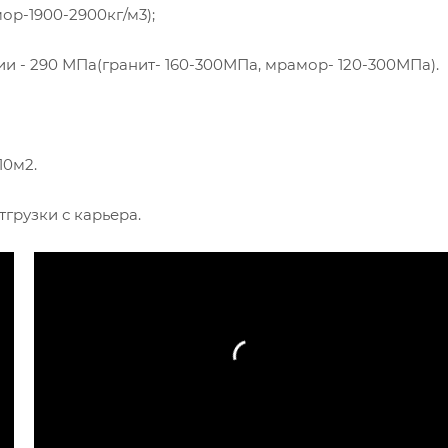
мор-1900-2900кг/м3);
ии - 290 МПа(гранит- 160-300МПа, мрамор- 120-300МПа).
10м2.
грузки с карьера.