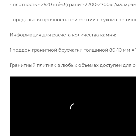
- плотность - 2520 кг/м3(гранит-2200-2700кг/м3, мра
- предельная прочность при сжатии в сухом состоян
Информация для расчёта количества камня:
1 поддон гранитной брусчатки толщиной 80-10 мм = 
Гранитный плитняк в любых объёмах доступен для от