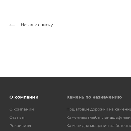
Назад к списку
О компании
Камень по назначению
О компании
Пошаговые дорожки из каменн
Отзывы
Каменные глыбы, ландшафтный
Реквизиты
Камень для мощения на бетонн