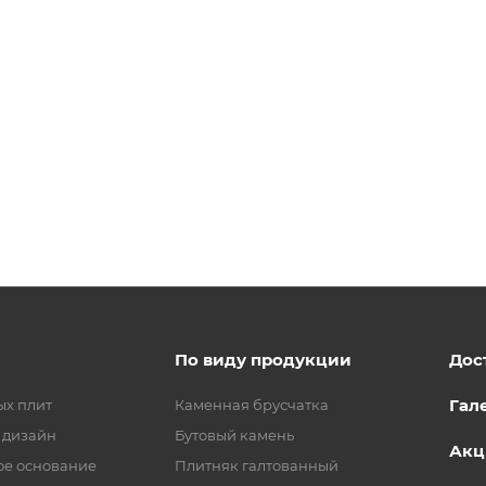
По виду продукции
Дос
Гал
ых плит
Каменная брусчатка
 дизайн
Бутовый камень
Акц
ое основание
Плитняк галтованный