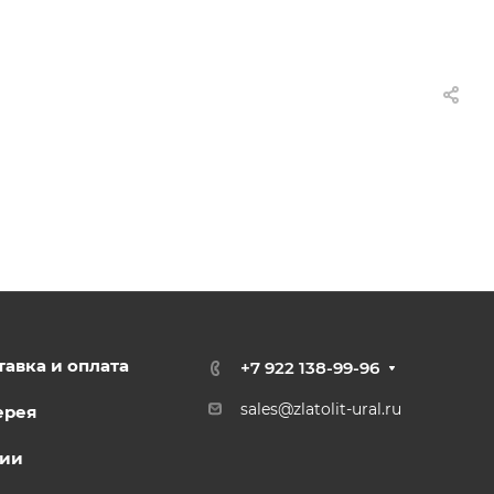
тавка и оплата
+7 922 138-99-96
sales@zlatolit-ural.ru
ерея
ии