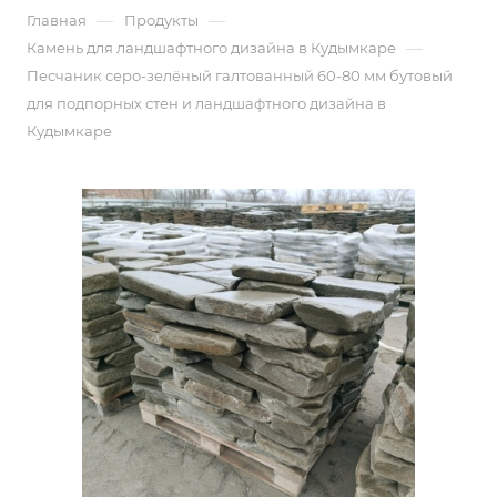
—
—
Главная
Продукты
—
Камень для ландшафтного дизайна в Кудымкаре
Песчаник серо-зелёный галтованный 60-80 мм бутовый
для подпорных стен и ландшафтного дизайна в
Кудымкаре