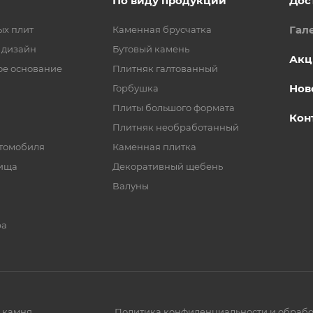
По виду продукции
Дос
Гал
ых плит
Каменная брусчатка
 дизайн
Бутовый камень
Акц
ое основание
Плитняк галтованный
Нов
Горбушка
Плиты большого формата
Кон
Плитняк необработанный
втомобиля
Каменная плитка
рища
Декоративный щебень
Валуны
ра
 камня
Политика конфиденциальности и обрабо