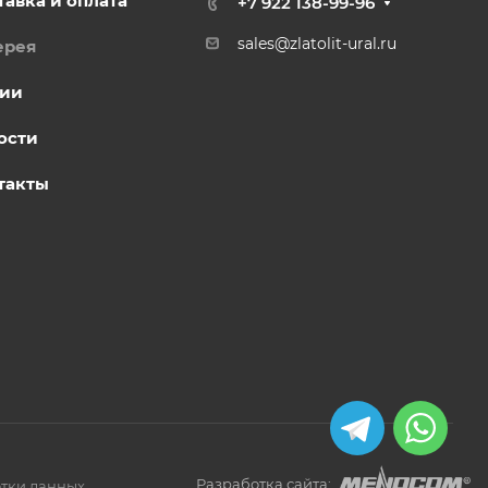
тавка и оплата
+7 922 138-99-96
sales@zlatolit-ural.ru
ерея
ии
ости
такты
Разработка сайта:
тки данных